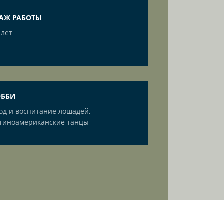
ТАЖ РАБОТЫ
 лет
ОББИ
од и воспитание лошадей,
тиноамериканские танцы